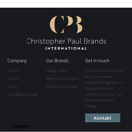
Company
Our Brands
Get in touch
Contact
Calligar Vodka
Christopher Paul Brands ist
eine internationale
Imprint
BBB Prohibited Dry Gin
Unternehmensgruppe mit
Privacy
Goldwater Tonic Water
Hauptstandorten in
Amerika und Europa – wir
Clear Region Settings
freuen uns über Ihre
Anfrage!
Kontakt
by
Weglot